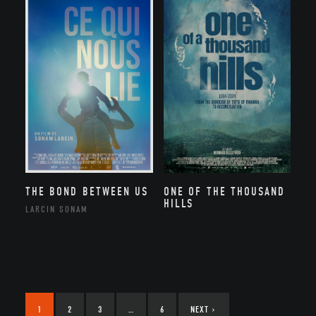
THE BOND BETWEEN US
ONE OF THE THOUSAND
HILLS
LARCIN SONAM
1
2
3
…
6
NEXT
›