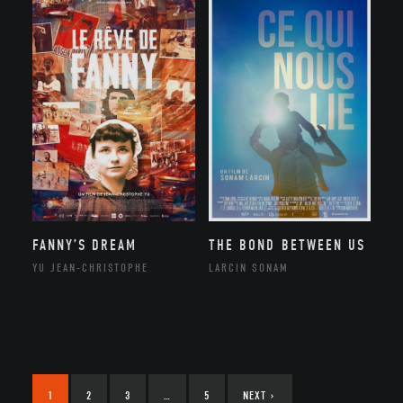
FANNY’S DREAM
THE BOND BETWEEN US
YU JEAN-CHRISTOPHE
LARCIN SONAM
1
2
3
…
5
NEXT
›