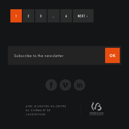
1
2
3
…
6
NEXT
›
OK
AVEC LE SOUTIEN DU CENTRE
DU CINÉMA ET DE
L'AUDIOVISUEL