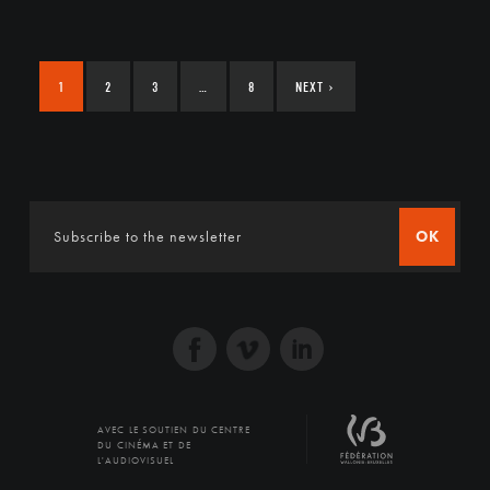
1
2
3
…
8
NEXT
›
OK
AVEC LE SOUTIEN DU CENTRE
DU CINÉMA ET DE
L'AUDIOVISUEL