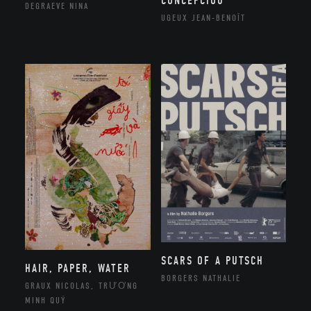
CONCEPCIOU
DEGRAEVE NINA
UGEUX JEAN-BENOÎT
SCARS OF A PUTSCH
HAIR, PAPER, WATER
BORGERS NATHALIE
GRAUX NICOLAS, TRƯƠNG
MINH QUÝ