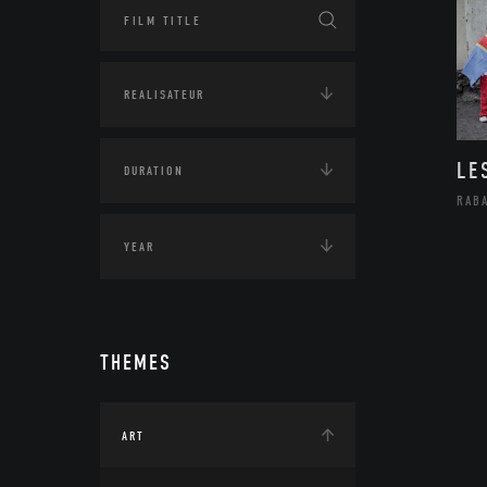
LE
RAB
THEMES
ART