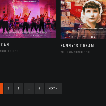
LCAN
FANNY’S DREAM
ANNE PRIJOT
YU JEAN-CHRISTOPHE
2
3
…
6
NEXT
›