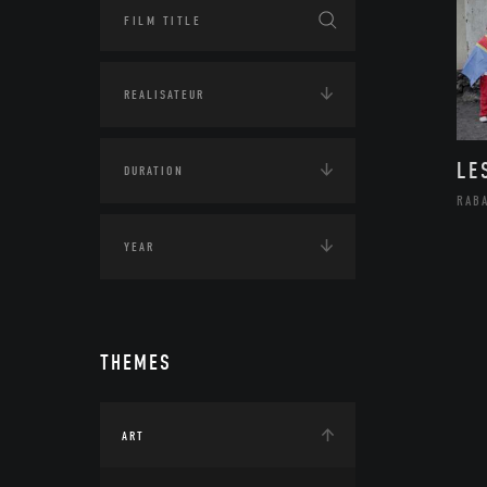
LE
RAB
THEMES
ART