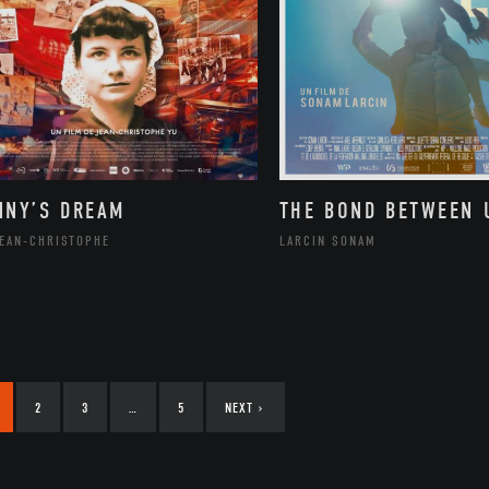
NNY’S DREAM
THE BOND BETWEEN 
JEAN-CHRISTOPHE
LARCIN SONAM
2
3
…
5
NEXT
›