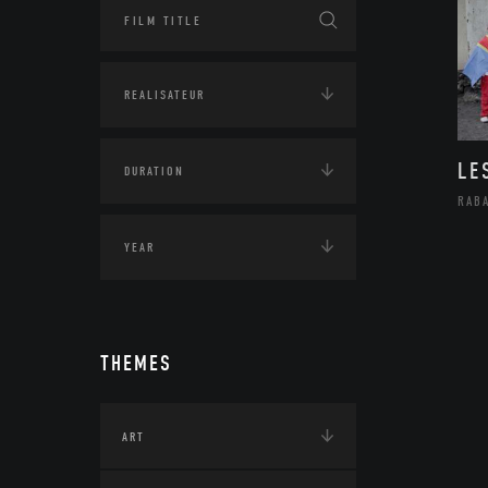
LE
RAB
THEMES
ART