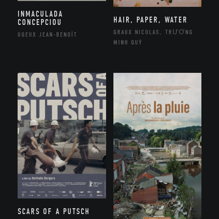
INMACULADA
HAIR, PAPER, WATER
CONCEPCIOU
GRAUX NICOLAS, TRƯƠNG
UGEUX JEAN-BENOÎT
MINH QUÝ
SCARS OF A PUTSCH