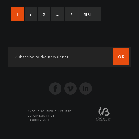
1
2
3
…
7
NEXT
›
OK
AVEC LE SOUTIEN DU CENTRE
DU CINÉMA ET DE
L'AUDIOVISUEL