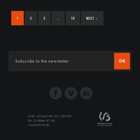
1
2
3
…
10
NEXT
›
OK
AVEC LE SOUTIEN DU CENTRE
DU CINÉMA ET DE
L'AUDIOVISUEL