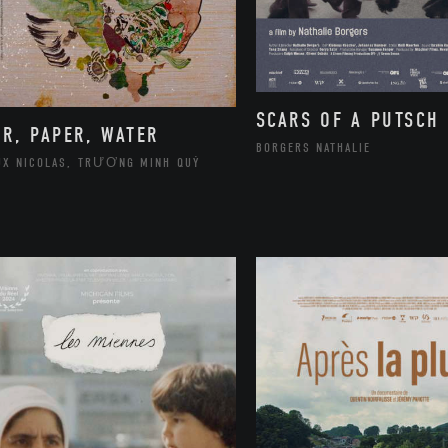
SCARS OF A PUTSCH
IR, PAPER, WATER
BORGERS NATHALIE
UX NICOLAS, TRƯƠNG MINH QUÝ