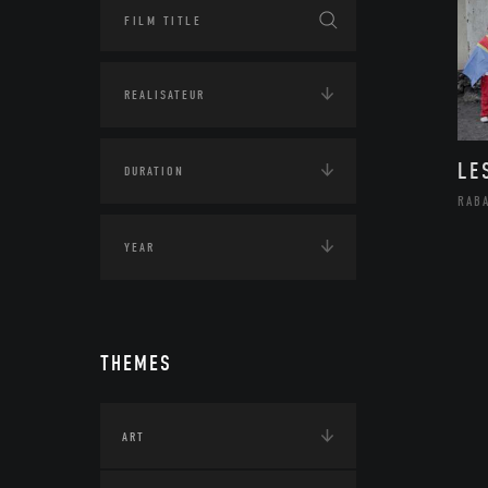
LE
RAB
THEMES
ART