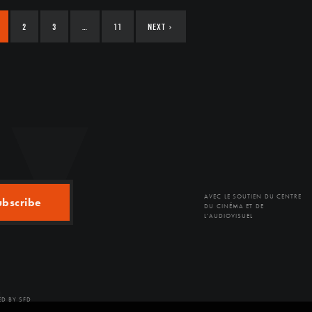
2
3
…
11
NEXT
›
AVEC LE SOUTIEN DU CENTRE
ubscribe
DU CINÉMA ET DE
L'AUDIOVISUEL
D BY SFD