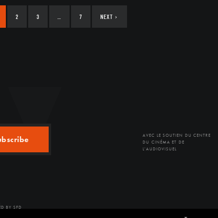
2
3
…
7
NEXT
›
AVEC LE SOUTIEN DU CENTRE
ubscribe
DU CINÉMA ET DE
L'AUDIOVISUEL
D BY SFD