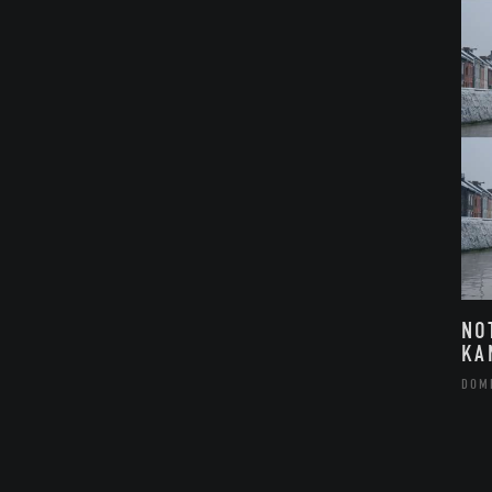
NO
KA
DOM