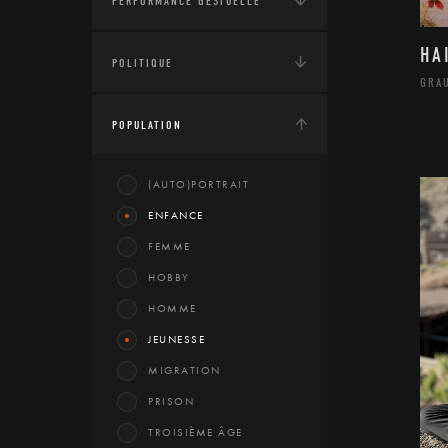
PERFORMANCE GESTUELLE
HA
POLITIQUE
GRA
POPULATION
(AUTO)PORTRAIT
ENFANCE
FEMME
HOBBY
HOMME
JEUNESSE
MIGRATION
PRISON
TROISIÈME ÂGE