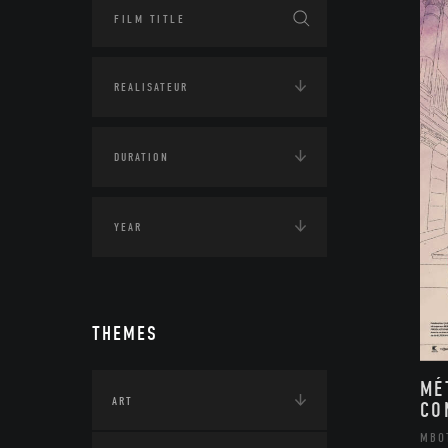
THEMES
MÉ
ART
CO
MBO