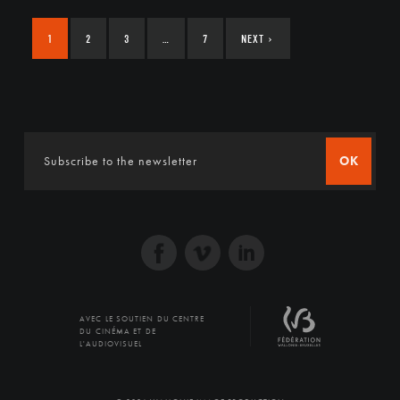
1
2
3
…
7
NEXT
›
OK
AVEC LE SOUTIEN DU CENTRE
DU CINÉMA ET DE
L'AUDIOVISUEL