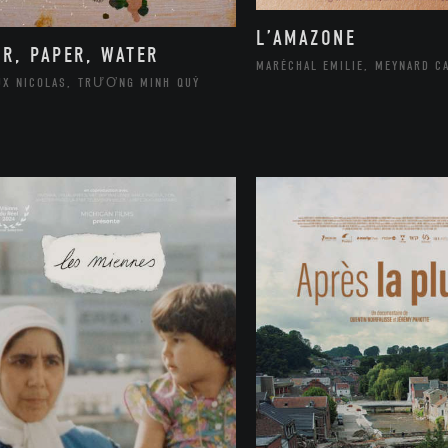
L’AMAZONE
IR, PAPER, WATER
MARÉCHAL EMILIE, MEYNARD C
UX NICOLAS, TRƯƠNG MINH QUÝ