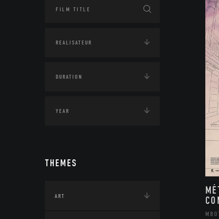
THEMES
MÉ
ART
CO
MBO