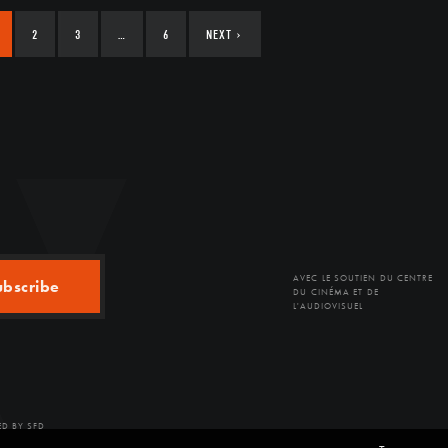
2
3
…
6
NEXT
›
AVEC LE SOUTIEN DU CENTRE
ubscribe
DU CINÉMA ET DE
L'AUDIOVISUEL
D BY SFD