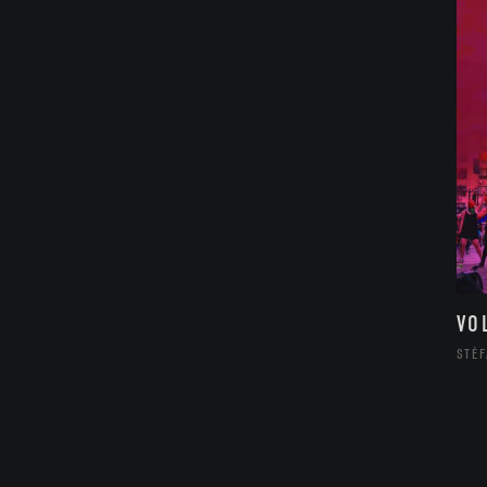
VO
STÉF