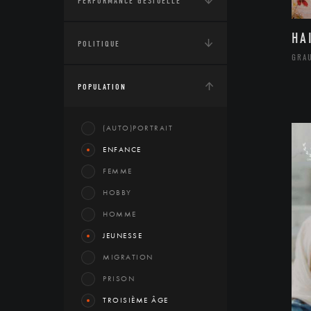
PERFORMANCE GESTUELLE
HA
POLITIQUE
GRA
POPULATION
(AUTO)PORTRAIT
ENFANCE
FEMME
HOBBY
HOMME
JEUNESSE
MIGRATION
PRISON
TROISIÈME ÂGE