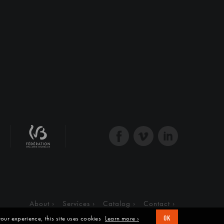
About
Services
Catalog
Contact
our experience, this site uses cookies
Learn more ›
OK