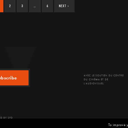
2
3
…
6
NEXT
›
AVEC LE SOUTIEN DU CENTRE
ubscribe
DU CINÉMA ET DE
L'AUDIOVISUEL
D BY SFD
To improve y