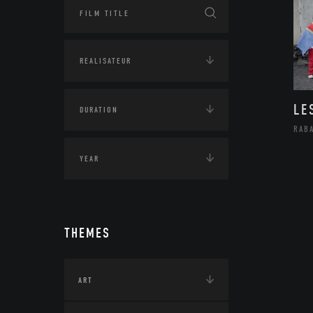
LE
RAB
THEMES
ART