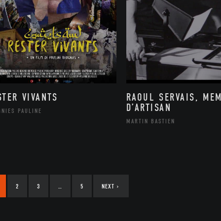
STER VIVANTS
RAOUL SERVAIS, ME
D’ARTISAN
GNIES PAULINE
MARTIN BASTIEN
2
3
…
5
NEXT
›