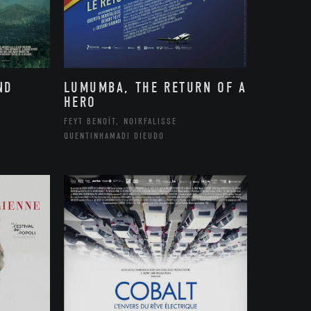
ND
LUMUMBA, THE RETURN OF A
HERO
FEYT BENOÎT, NOIRFALISSE
QUENTINHAMADI DIEUDO