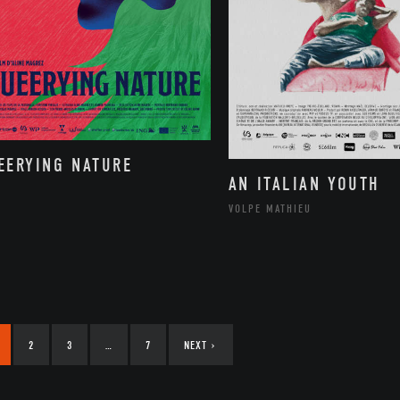
EERYING NATURE
AN ITALIAN YOUTH
VOLPE MATHIEU
2
3
…
7
NEXT
›