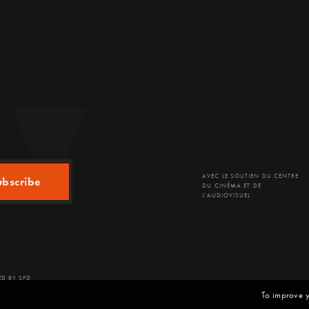
AVEC LE SOUTIEN DU CENTRE
ubscribe
DU CINÉMA ET DE
L'AUDIOVISUEL
D BY SFD
To improve y