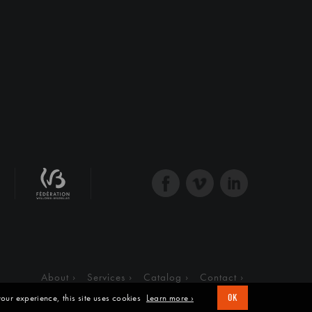
About
Services
Catalog
Contact
our experience, this site uses cookies
Learn more ›
OK