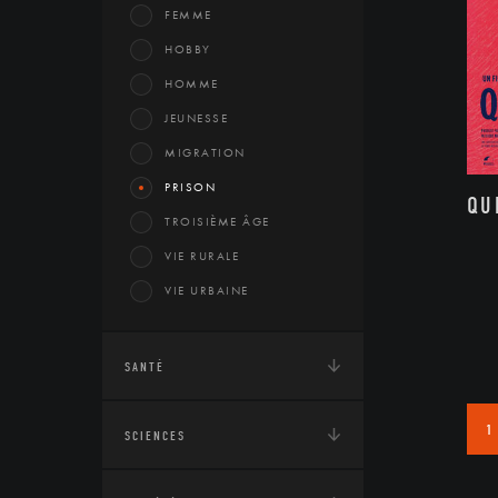
FEMME
HOBBY
HOMME
JEUNESSE
MIGRATION
PRISON
QU
TROISIÈME ÂGE
VIE RURALE
VIE URBAINE
SANTÉ
1
SCIENCES