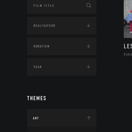
LE
RAB
THEMES
ART