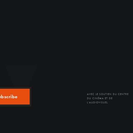
AVEC LE SOUTIEN DU CENTRE
ubscribe
DU CINÉMA ET DE
L'AUDIOVISUEL