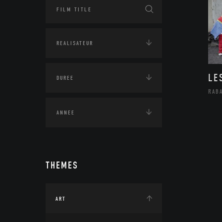
LE
RAB
THEMES
ART