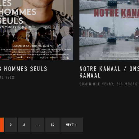
NOTRE KANAAL / ON
S HOMMES SEULS
KANAAL
ME YVES
DOMINIQUE HENRY, ELS MOORS
2
3
…
14
NEXT
›