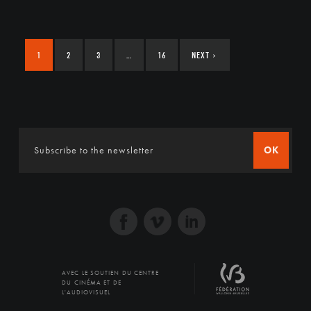
1
2
3
…
16
NEXT
›
OK
AVEC LE SOUTIEN DU CENTRE
DU CINÉMA ET DE
L'AUDIOVISUEL