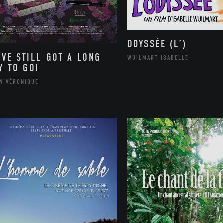
ODYSSÉE (L’)
’VE STILL GOT A LONG
WUILMART ISABELLE
Y TO GO!
IN VÉRONIQUE