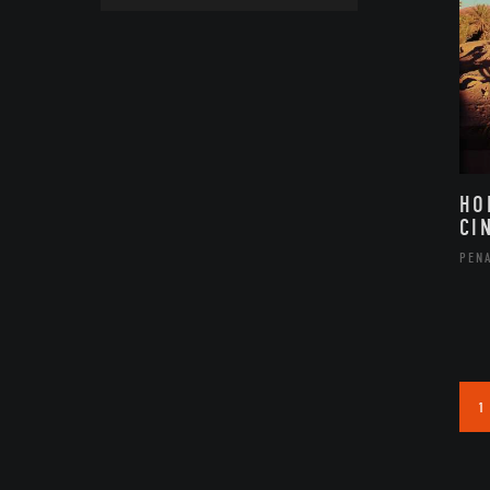
HO
CI
PEN
1