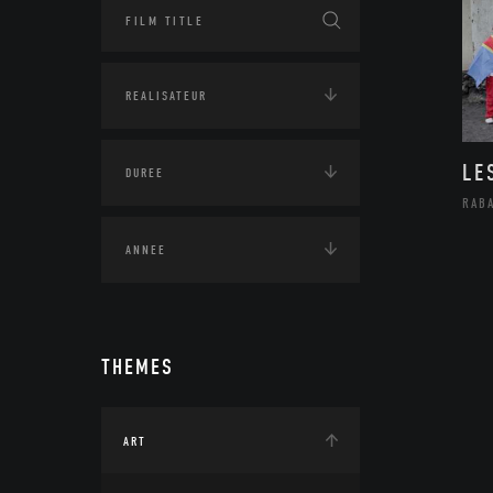
LE
RAB
THEMES
ART