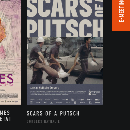
E-MEETING ROOM
MMES
SCARS OF A PUTSCH
ÉTAT
BORGERS NATHALIE
,