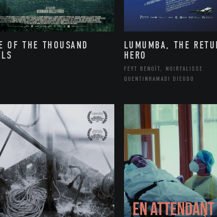
E OF THE THOUSAND
LUMUMBA, THE RETU
LLS
HERO
FEYT BENOÎT, NOIRFALISSE
QUENTINHAMADI DIEUDO