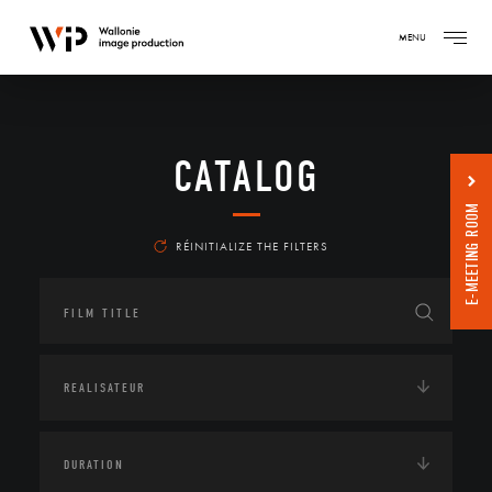
MENU
CATALOG
E-MEETING ROOM
RÉINITIALIZE THE FILTERS