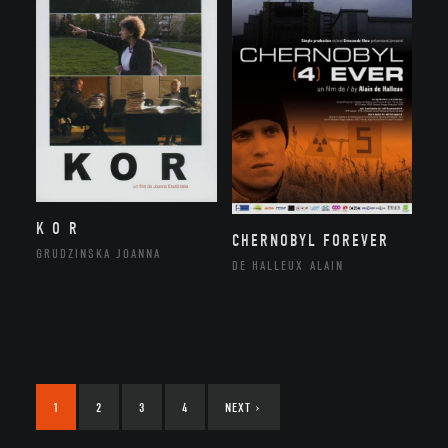
K O R
CHERNOBYL FOREVER
GRUDZINSKA JOANNA
DE HALLEUX ALAIN
1
2
3
4
NEXT
›