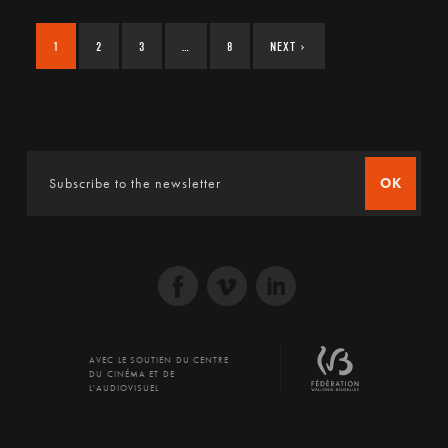
1
2
3
…
8
NEXT
›
OK
AVEC LE SOUTIEN DU CENTRE
DU CINÉMA ET DE
L'AUDIOVISUEL