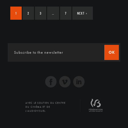
1
2
3
…
7
NEXT
›
OK
AVEC LE SOUTIEN DU CENTRE
DU CINÉMA ET DE
L'AUDIOVISUEL