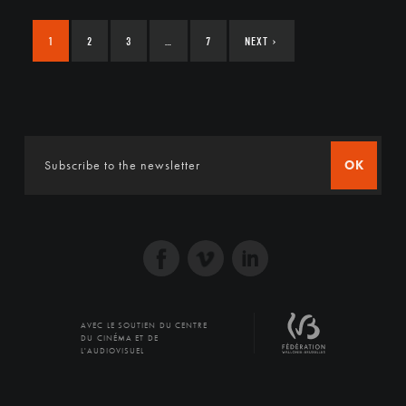
1
2
3
…
7
NEXT
›
OK
AVEC LE SOUTIEN DU CENTRE
DU CINÉMA ET DE
L'AUDIOVISUEL