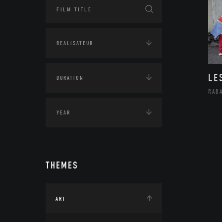
LE
RAB
THEMES
ART