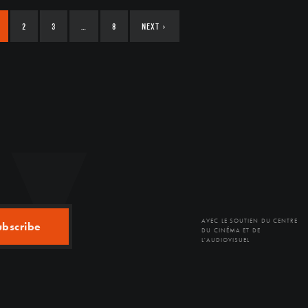
2
3
…
8
NEXT
›
AVEC LE SOUTIEN DU CENTRE
ubscribe
DU CINÉMA ET DE
L'AUDIOVISUEL