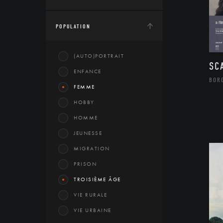
POPULATION
(AUTO)PORTRAIT
SC
ENFANCE
BOR
FEMME
HOBBY
HOMME
JEUNESSE
MIGRATION
PRISON
TROISIÈME ÂGE
VIE RURALE
VIE URBAINE