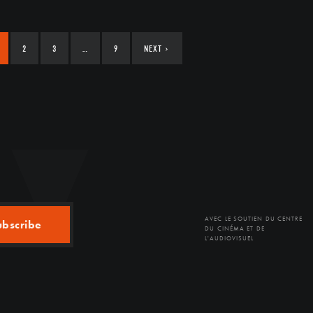
2
3
…
9
NEXT
›
AVEC LE SOUTIEN DU CENTRE
ubscribe
DU CINÉMA ET DE
L'AUDIOVISUEL