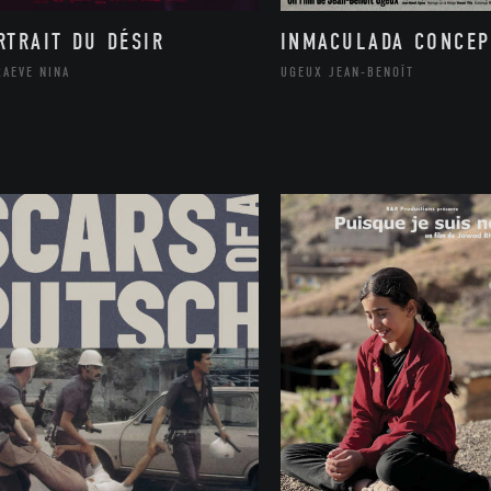
RTRAIT DU DÉSIR
INMACULADA CONCEP
RAEVE NINA
UGEUX JEAN-BENOÎT