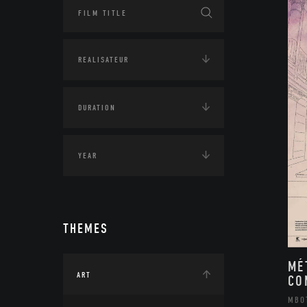
THEMES
MÉ
ART
CO
MBO