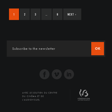
1
2
3
…
8
NEXT
›
OK
AVEC LE SOUTIEN DU CENTRE
DU CINÉMA ET DE
L'AUDIOVISUEL