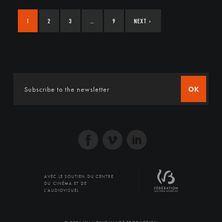
1
2
3
…
9
NEXT
›
OK
AVEC LE SOUTIEN DU CENTRE
DU CINÉMA ET DE
L'AUDIOVISUEL