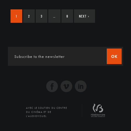
1
2
3
…
8
NEXT
›
OK
AVEC LE SOUTIEN DU CENTRE
DU CINÉMA ET DE
L'AUDIOVISUEL