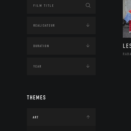
LE
RAB
THEMES
ART