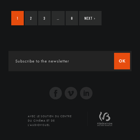
1
2
3
…
8
NEXT
›
OK
AVEC LE SOUTIEN DU CENTRE
DU CINÉMA ET DE
L'AUDIOVISUEL