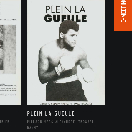
E-MEETING ROOM
PLEIN LA GUEULE
URIER
PIERSON MARC-ALEXANDRE, TROSSAT
DANNY