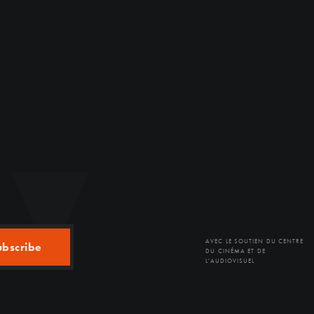
AVEC LE SOUTIEN DU CENTRE
ubscribe
DU CINÉMA ET DE
L'AUDIOVISUEL