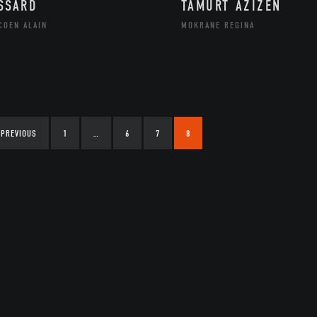
SSARD
TAMURT AZIZEN
COEN ALAIN
MOKRANE REGINA
PREVIOUS
1
…
6
7
8