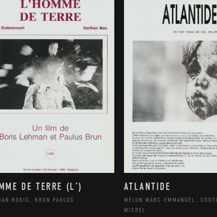
MME DE TERRE (L’)
ATLANTIDE
MAN BORIS, BRUN PAULUS
MÉLON MARC-EMMANUEL, COUT
MICHEL