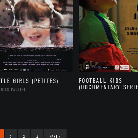
FOOTBALL KIDS
TTLE GIRLS (PETITES)
(DOCUMENTARY SERI
GNIES PAULINE
2
3
4
NEXT
›