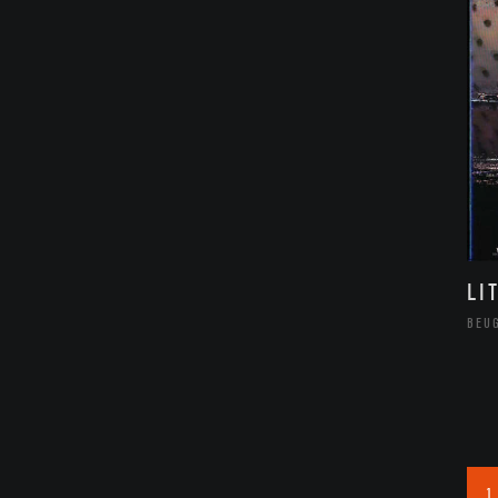
LI
BEU
1