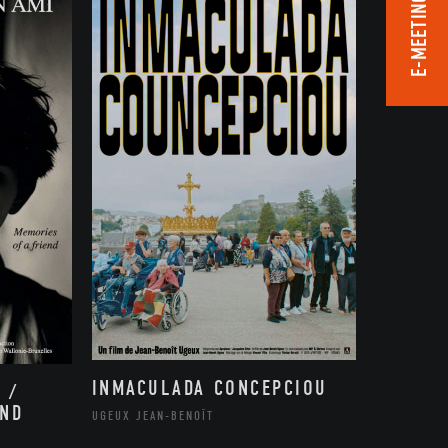
E-MEETING ROOM
INMACULADA CONCEPCIOU
 /
END
UGEUX JEAN-BENOÎT