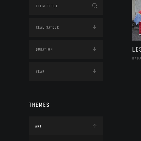
LE
RAB
THEMES
ART