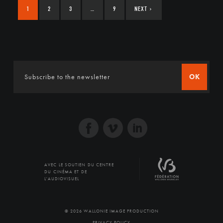
1
2
3
…
9
NEXT
›
OK
AVEC LE SOUTIEN DU CENTRE
DU CINÉMA ET DE
L'AUDIOVISUEL
© 2026 WALLONIE IMAGE PRODUCTION
PRIVACY POLICY