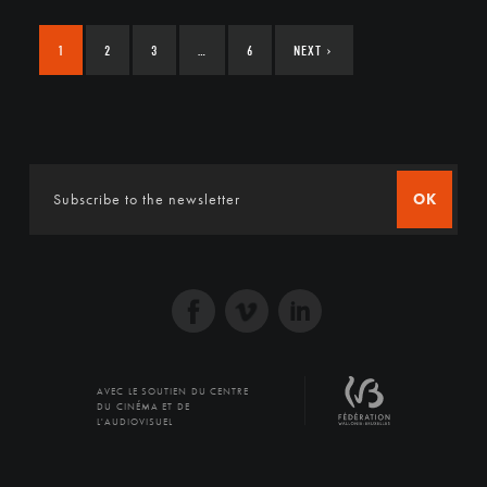
1
2
3
…
6
NEXT
›
OK
AVEC LE SOUTIEN DU CENTRE
DU CINÉMA ET DE
L'AUDIOVISUEL