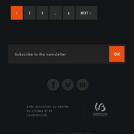
1
2
3
…
6
NEXT
›
OK
AVEC LE SOUTIEN DU CENTRE
DU CINÉMA ET DE
L'AUDIOVISUEL