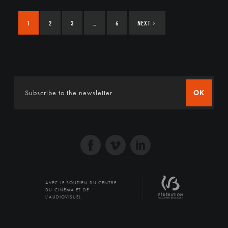
1
2
3
…
6
NEXT
›
OK
AVEC LE SOUTIEN DU CENTRE
DU CINÉMA ET DE
L'AUDIOVISUEL