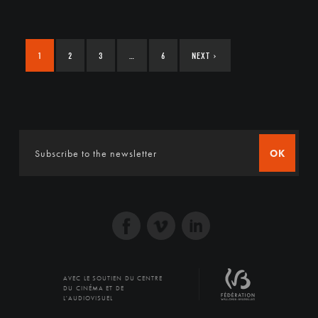
1
2
3
…
6
NEXT
›
OK
AVEC LE SOUTIEN DU CENTRE
DU CINÉMA ET DE
L'AUDIOVISUEL