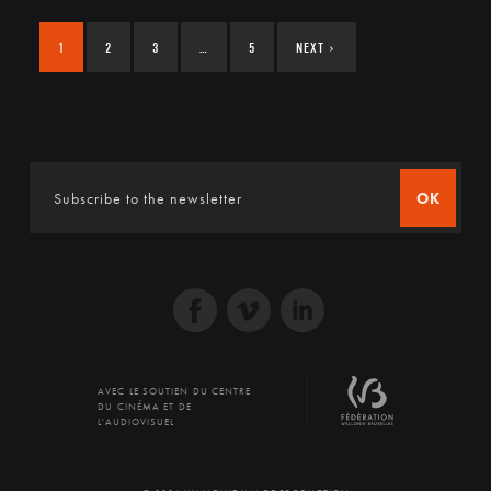
1
2
3
…
5
NEXT
›
OK
AVEC LE SOUTIEN DU CENTRE
DU CINÉMA ET DE
L'AUDIOVISUEL