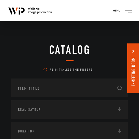
MENU
CATALOG
E-MEETING ROOM
RÉINITIALIZE THE FILTERS