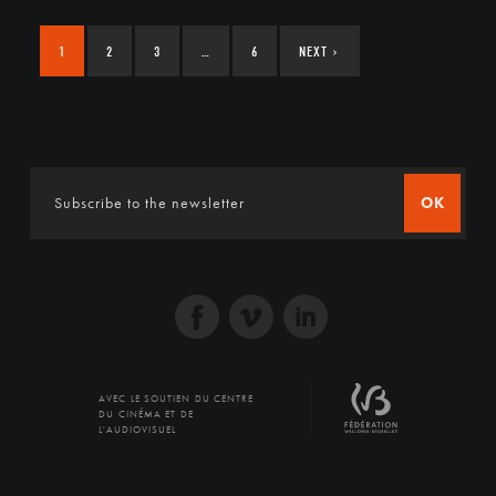
1
2
3
…
6
NEXT
›
OK
AVEC LE SOUTIEN DU CENTRE
DU CINÉMA ET DE
L'AUDIOVISUEL