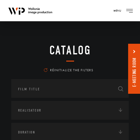
MENU
CATALOG
E-MEETING ROOM
RÉINITIALIZE THE FILTERS