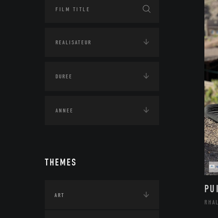
THEMES
PU
ART
RHA