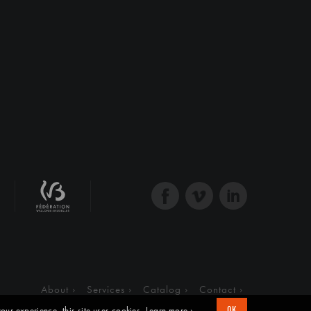
About
Services
Catalog
Contact
our experience, this site uses cookies
Learn more ›
OK