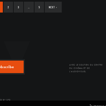
2
3
…
5
NEXT
›
AVEC LE SOUTIEN DU CENTRE
ubscribe
DU CINÉMA ET DE
L'AUDIOVISUEL
D BY SFD
To improve y