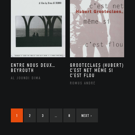
ENTRE NOUS DEUX…
GROOTECLAES (HUBERT)
BEYROUTH
C’EST NET MÊME SI
C’EST FLOU
AL JOUNDI DIMA
ROMUS ANDRÉ
1
2
3
…
8
NEXT
›