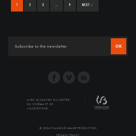
1
2
3
…
9
NEXT
›
OK
AVEC LE SOUTIEN DU CENTRE
DU CINÉMA ET DE
L'AUDIOVISUEL
© 2026 WALLONIE IMAGE PRODUCTION
PRIVACY POLICY