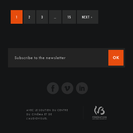
1
2
3
…
15
NEXT
›
OK
AVEC LE SOUTIEN DU CENTRE
DU CINÉMA ET DE
L'AUDIOVISUEL