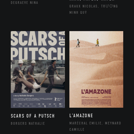
DEGRAEVE NINA
GRAUX NICOLAS, TRƯƠNG
MINH QUÝ
L’AMAZONE
SCARS OF A PUTSCH
MARÉCHAL EMILIE, MEYNARD
BORGERS NATHALIE
CAMILLE