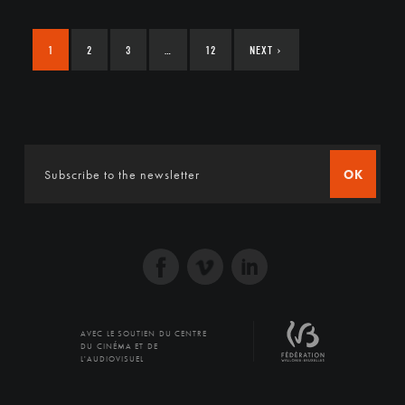
1
2
3
…
12
NEXT
›
OK
AVEC LE SOUTIEN DU CENTRE
DU CINÉMA ET DE
L'AUDIOVISUEL