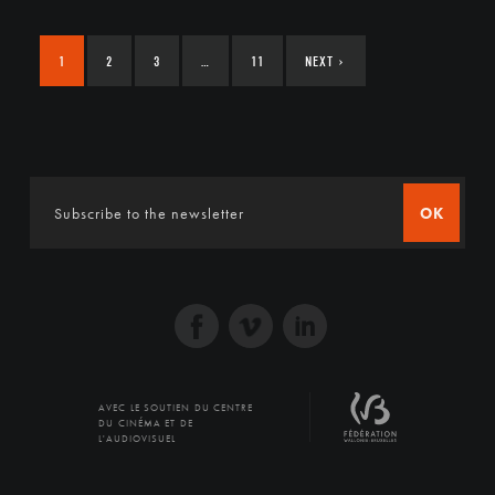
1
2
3
…
11
NEXT
›
OK
AVEC LE SOUTIEN DU CENTRE
DU CINÉMA ET DE
L'AUDIOVISUEL