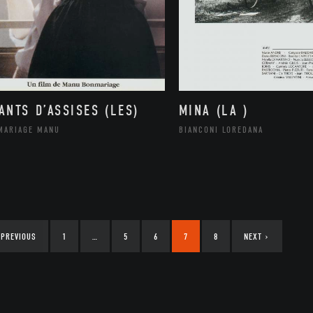
ANTS D’ASSISES (LES)
MINA (LA )
MARIAGE MANU
BIANCONI LOREDANA
PREVIOUS
1
…
5
6
7
8
NEXT
›